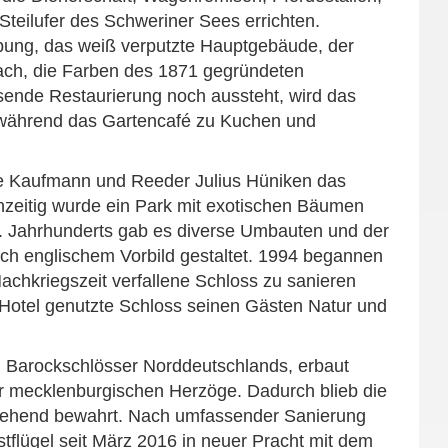
eilufer des Schweriner Sees errichten.
bung, das weiß verputzte Hauptgebäude, der
ach, die Farben des 1871 gegründeten
ende Restaurierung noch aussteht, wird das
, während das Gartencafé zu Kuchen und
e Kaufmann und Reeder Julius Hüniken das
hzeitig wurde ein Park mit exotischen Bäumen
 Jahrhunderts gab es diverse Umbauten und der
ch englischem Vorbild gestaltet. 1994 begannen
achkriegszeit verfallene Schloss zu sanieren
s Hotel genutzte Schloss seinen Gästen Natur und
 Barockschlösser Norddeutschlands, erbaut
r mecklenbur­gischen Herzöge. Dadurch blieb die
gehend bewahrt. Nach umfassender Sanierung
stflügel seit März 2016 in neuer Pracht mit dem