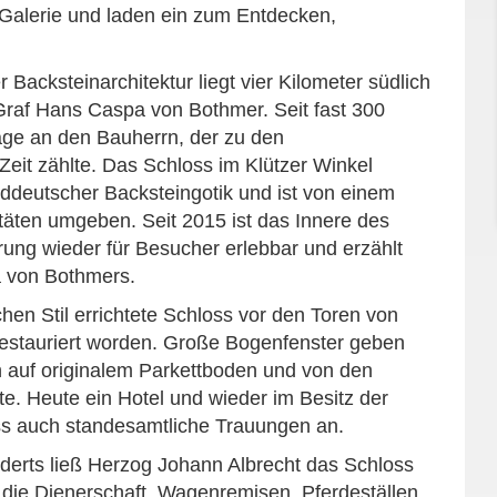
Galerie und laden ein zum Entdecken,
Backsteinarchitektur liegt vier Kilometer südlich
Graf Hans Caspa von Bothmer. Seit fast 300
age an den Bauherrn, der zu den
 Zeit zählte. Das Schloss im Klützer Winkel
orddeutscher Backsteingotik und ist von einem
täten umgeben. Seit 2015 ist das Innere des
ng wieder für Besucher erleb­bar und erzählt
 von Bothmers.
en Stil errichtete Schloss vor den Toren von
 restauriert worden. Große Bogenfenster geben
an auf originalem Parkett­boden und von den
e. Heute ein Hotel und wieder im Besitz der
oss auch standesamtliche Trauungen an.
erts ließ Herzog Johann Albrecht das Schloss
r die Dienerschaft, Wagenremisen, Pferdeställen,