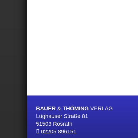
BAUER
&
THÖMING
VERLAG
Lüghauser Straße 81
51503 Rösrath
02205 896151