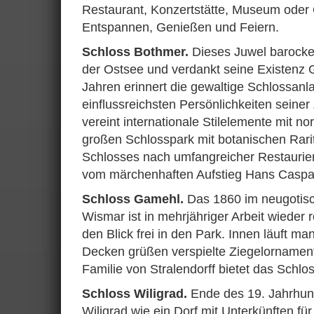
Restaurant, Konzertstätte, Museum oder 
Entspannen, Genießen und Feiern.
Schloss Bothmer.
Dieses Juwel barocker 
der Ostsee und verdankt seine Existenz 
Jahren erinnert die gewaltige Schlossanl
einflussreichsten Persönlichkeiten seiner
vereint internationale Stilelemente mit n
großen Schloss­park mit botanischen Rari
Schlosses nach umfangreicher Restaurieru
vom märchenhaften Aufstieg Hans Caspa
Schloss Gamehl.
Das 1860 im neugotisch
Wismar ist in mehrjähriger Arbeit wieder
den Blick frei in den Park. Innen läuft m
Decken grüßen verspielte Ziegelornament
Familie von Stralendorff bietet das Schl
Schloss Wiligrad.
Ende des 19. Jahrhund
Wiligrad wie ein Dorf mit Unterkünften fü