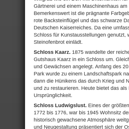
Gärtnerei und einem Maschinenhaus am St
Bemerkenswert ist die prägnante Farbge
rote Backsteinflügel und das schwarze D
Deutschen Kaiserreiches. Da eine umfass
Schloss für Kunstausstellungen genutzt
Steinofenbrot einlädt.
Schloss Kaarz.
1875 wandelte der reich
Gutshaus Kaarz in ein Schloss um. Gleic
und Gewächsen angelegt. Anfang des 20.
Park wurde zu einem Landschaftspark na
dann die Hünikens das durch Krieg und N
und zu restaurieren. Heute bietet das al
Ursprünglichkeit.
Schloss Ludwigslust.
Eines der größten
1772 bis 1776, war bis 1945 Wohnsitz de
historisch gewachsene Atmosphäre weit
und Neugestaltung präsentiert sich der O