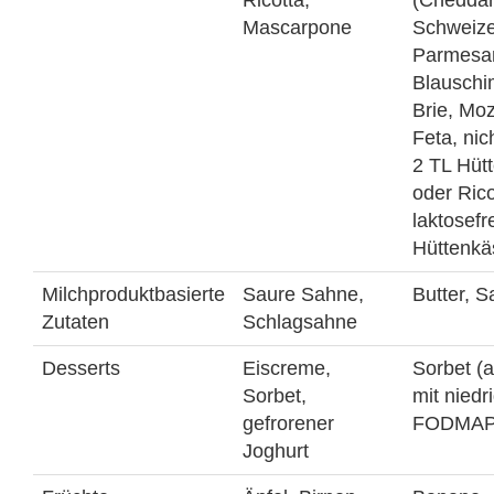
Mascarpone
Schweize
Parmesa
Blauschi
Brie, Moz
Feta, nic
2 TL Hüt
oder Rico
laktosefr
Hüttenkä
Milchproduktbasierte
Saure Sahne,
Butter, 
Zutaten
Schlagsahne
Desserts
Eiscreme,
Sorbet (
Sorbet,
mit nied
gefrorener
FODMAP-
Joghurt