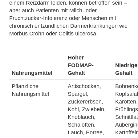
einem Reizdarm leiden, können betroffen sein –
aber auch Patienten mit Milch- oder
Fruchtzucker-Intoleranz oder Menschen mit
chronisch entzündlichen Darmerkrankungen wie
Morbus Crohn oder Colitis ulcerosa.
Hoher
FODMAP-
Niedrig
Nahrungsmittel
Gehalt
Gehalt
Pflanzliche
Artischocken,
Bohnenke
Nahrungsmittel
Spargel,
Kopfsalat
Zuckererbsen,
Karotten
Kohl, Zwiebeln,
Frühling
Knoblauch,
Schnittla
Schalotten,
Aubergin
Lauch, Porree,
Kartoffel