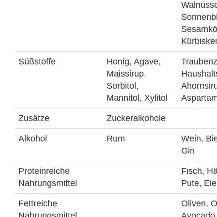
Walnüsse
Sonnenb
Sesamkör
Kürbiske
Süßstoffe
Honig, Agave,
Traubenz
Maissirup,
Haushalt
Sorbitol,
Ahornsir
Mannitol, Xylitol
Asparta
Zusätze
Zuckeralkohole
Alkohol
Rum
Wein, Bi
Gin
Proteinreiche
Fisch, H
Nahrungsmittel
Pute, Eie
Fettreiche
Oliven, O
Nahrungsmittel
Avocado