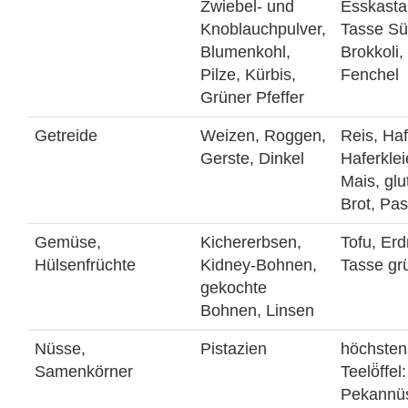
Zwiebel- und
Esskasta
Knoblauchpulver,
Tasse Süß
Blumenkohl,
Brokkoli,
Pilze, Kürbis,
Fenchel
Grüner Pfeffer
Getreide
Weizen, Roggen,
Reis, Haf
Gerste, Dinkel
Haferklei
Mais, glu
Brot, Pa
Gemüse,
Kichererbsen,
Tofu, Erd
Hülsenfrüchte
Kidney-Bohnen,
Tasse gr
gekochte
Bohnen, Linsen
Nüsse,
Pistazien
höchsten
Samenkörner
Teelö̈ffe
Pekannü