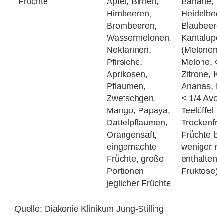
Früchte
Äpfel, Birnen,
Banane,
Himbeeren,
Heidelbe
Brombeeren,
Blaubeer
Wassermelonen,
Kantalup
Nektarinen,
(Melonen
Pfirsiche,
Melone, G
Aprikosen,
Zitrone, 
Pflaumen,
Ananas, 
Zwetschgen,
< 1/4 Av
Mango, Papaya,
Teelöffel
Dattelpflaumen,
Trockenfr
Orangensaft,
Frü̈chte
eingemachte
weniger r
Frü̈chte, große
enthalte
Portionen
Fruktose
jeglicher Früchte
Quelle: Diakonie Klinikum Jung-Stilling