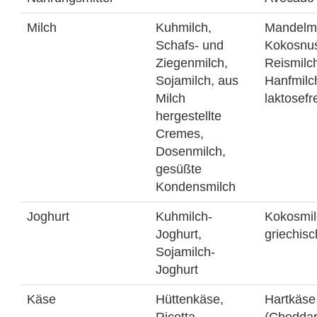
Milch
Kuhmilch,
Mandelmi
Schafs- und
Kokosnus
Ziegenmilch,
Reismilc
Sojamilch, aus
Hanfmilc
Milch
laktosefr
hergestellte
Cremes,
Dosenmilch,
gesüßte
Kondensmilch
Joghurt
Kuhmilch-
Kokosmil
Joghurt,
griechisc
Sojamilch-
Joghurt
Käse
Hüttenkäse,
Hartkäse
Ricotta,
(Cheddar