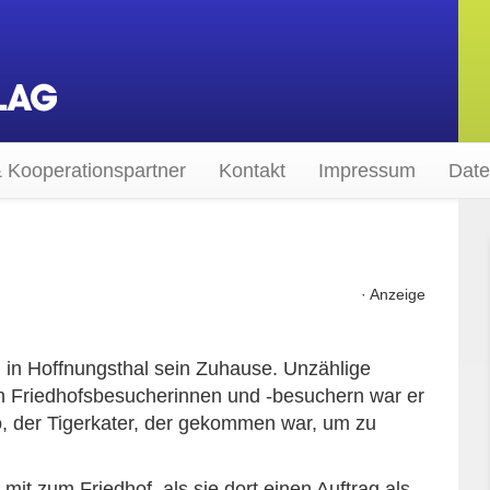
 Kooperationspartner
Kontakt
Impressum
Date
· Anzeige
 in Hoffnungsthal sein Zuhause. Unzählige
en Friedhofsbesucherinnen und -besuchern war er
no, der Tigerkater, der gekommen war, um zu
 mit zum Friedhof, als sie dort einen Auftrag als