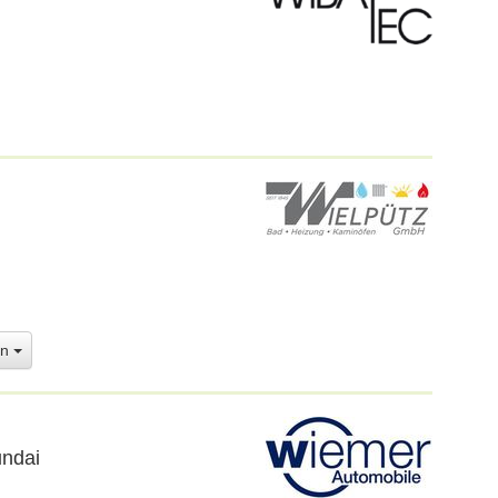
en
undai