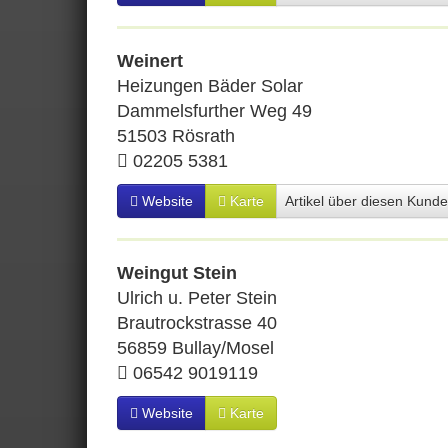
Weinert
Heizungen Bäder Solar
Dammelsfurther Weg 49
51503 Rösrath
02205 5381
Website
Karte
Artikel über diesen Kund
Weingut Stein
Ulrich u. Peter Stein
Brautrockstrasse 40
56859 Bullay/Mosel
06542 9019119
Website
Karte