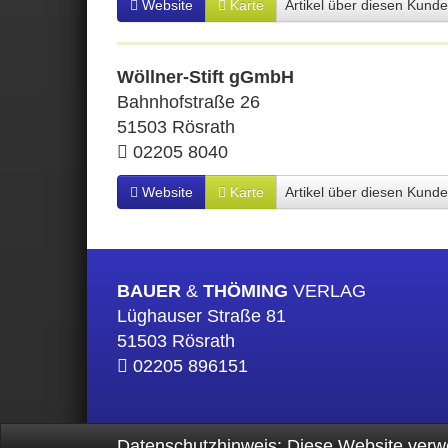
Website
Karte
Artikel über diesen Kund
Wöllner-Stift gGmbH
Bahnhofstraße 26
51503 Rösrath
02205 8040
Website
Karte
Artikel über diesen Kund
BAUER
&
THÖMING
VERLAG
Lüghauser Straße 81
51503 Rösrath
02205 896151
Datenschutzhinweis:
Diese Website verw