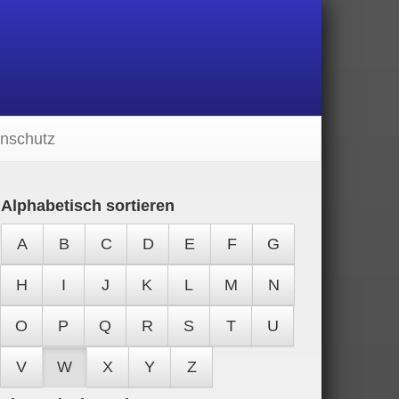
nschutz
Alphabetisch sortieren
A
B
C
D
E
F
G
H
I
J
K
L
M
N
O
P
Q
R
S
T
U
V
W
X
Y
Z