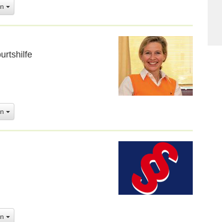
en
urtshilfe
en
en