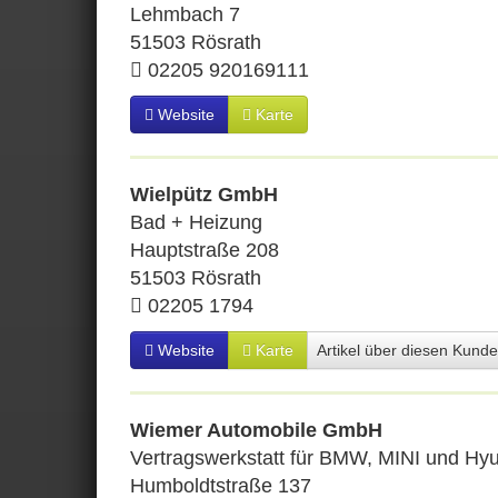
Lehmbach 7
51503 Rösrath
02205 920169111
Website
Karte
Wielpütz GmbH
Bad + Heizung
Hauptstraße 208
51503 Rösrath
02205 1794
Website
Karte
Artikel über diesen Kund
Wiemer Automobile GmbH
Vertragswerkstatt für BMW, MINI und Hy
Humboldtstraße 137